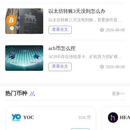
以太坊转账3天没到怎么办
以太坊转账三天没有到账，首要操作是使用交易哈希在区块浏览器核验真实链上状态，区分交易待确认
查看全文
2026-08-08
ach币怎么挖
ACH不存在传统显卡、矿机算力挖矿模式，目前主流获取新增ACH的挖矿方式分为生态行为挖矿、
查看全文
2026-08-08
热门币种
更多>>
YOC
HE
YOC币