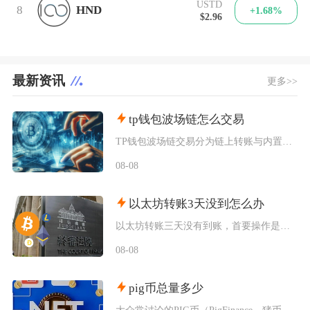
USTD
8
HND
+1.68%
$2.96
最新资讯
更多>>
tp钱包波场链怎么交易
TP钱包波场链交易分为链上转账与内置闪兑两类操作，完成交易需要提前切换TRON主网、添加对
08-08
以太坊转账3天没到怎么办
以太坊转账三天没有到账，首要操作是使用交易哈希在区块浏览器核验真实链上状态，区分交易待确认
08-08
pig币总量多少
大众常讨论的PIG币（PigFinance，猪币）初始总供应量为1000万亿枚，代币没有增