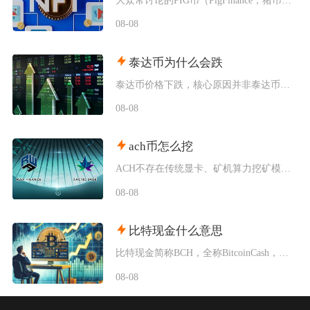
08-08
泰达币为什么会跌
泰达币价格下跌，核心原因并非泰达币储备出现重大危机，短期行情下基本由加密市场资金外流、供需
08-08
ach币怎么挖
ACH不存在传统显卡、矿机算力挖矿模式，目前主流获取新增ACH的挖矿方式分为生态行为挖矿、
08-08
比特现金什么意思
比特现金简称BCH，全称BitcoinCash，是2017年8月从比特币主网硬分叉诞生的独
08-08