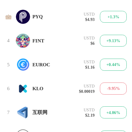
USTD
3
PYQ
+1.3%
$4.93
USTD
4
FINT
+9.13%
$6
USTD
5
EUROC
+0.44%
$1.16
USTD
6
KLO
-9.95%
$0.00019
USTD
7
互联网
+4.06%
$2.19