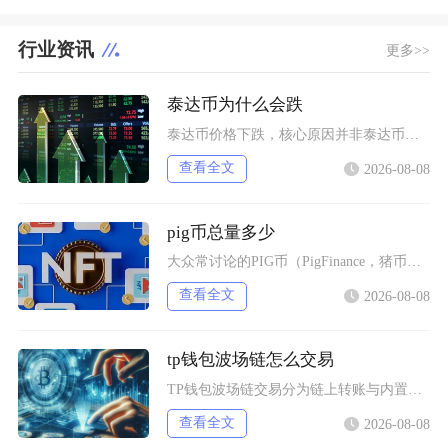
行业资讯
更多>>
泰达币为什么会跌
泰达币价格下跌，核心原因并非泰达币储备出现重大危机，短期行情下基本由加密市场资金外流、供需
查看全文
2026-08-08
pig币总量多少
大众常讨论的PIG币（PigFinance，猪币）初始总供应量为1000万亿枚，代币没有增
查看全文
2026-08-08
tp钱包波场链怎么交易
TP钱包波场链交易分为链上转账与内置闪兑两类操作，完成交易需要提前切换TRON主网、添加对
查看全文
2026-08-08