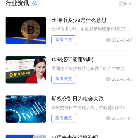
行业资讯
更多>>
比特币多少u是什么意思
比特币多少U，本质就是用稳定币USDT（圈内简称U）来标注单枚比特币的市场交易价格，交易所
查看全文
2026-08-07
币圈挖矿能赚钱吗
币圈挖矿极少数特定条件下能产生收益，普通散户、国内居家挖矿几乎不可能赚钱，多数参与者长期处
查看全文
2026-08-06
期权交割日为啥会大跌
期权交割日常出现大跌，核心诱因并非交割本身，而是负Gamma环境下做市商被动对冲形成的下跌
查看全文
2026-08-07
ftt币未来值得投资吗