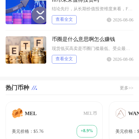
结论先行，从长期价值投资维度来看，FTT币并不值得普通投资者布局，它仅适合风险承受能力极强
查看全文
2026-08-06
币圈是什么意思啊怎么赚钱
现货低买高卖是币圈门槛最低、受众最广的赚钱方式，也是新手最先接触的基础玩法，具体分为长线囤
查看全文
2026-08-06
热门币种
更多>>
MEL
WA
MEL币
+8.9%
美元价格：$5.76
美元价格：$