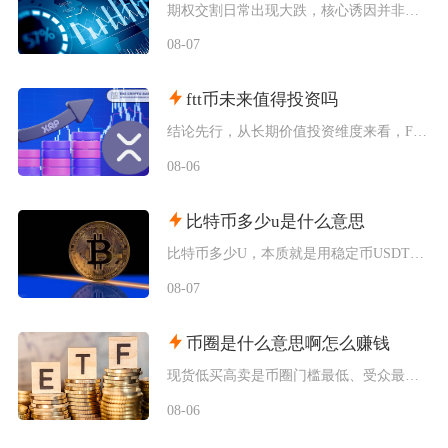
期权交割日常出现大跌，核心诱因并非交割本身，而是负Gamma环境下做市商被动对冲形成的下跌
08-07
ftt币未来值得投资吗
结论先行，从长期价值投资维度来看，FTT币并不值得普通投资者布局，它仅适合风险承受能力极强
08-06
比特币多少u是什么意思
比特币多少U，本质就是用稳定币USDT（圈内简称U）来标注单枚比特币的市场交易价格，交易所
08-07
币圈是什么意思啊怎么赚钱
现货低买高卖是币圈门槛最低、受众最广的赚钱方式，也是新手最先接触的基础玩法，具体分为长线囤
08-06