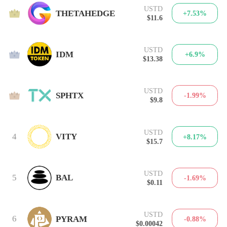
USTD
1
THETAHEDGE
+7.53%
$11.6
USTD
2
IDM
+6.9%
$13.38
USTD
3
SPHTX
-1.99%
$9.8
USTD
4
VITY
+8.17%
$15.7
USTD
5
BAL
-1.69%
$0.11
USTD
6
PYRAM
-0.88%
$0.00042