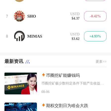
USTD
7
SHO
-0.42%
$4.37
USTD
8
MIMAS
+4.93%
$3.62
最新资讯
更多>>
币圈挖矿能赚钱吗
币圈挖矿极少数特定条件下能产生收益，普通散户、国内居家挖矿几乎不可能赚钱，多数参与者长期处
08-06
期权交割日为啥会大跌