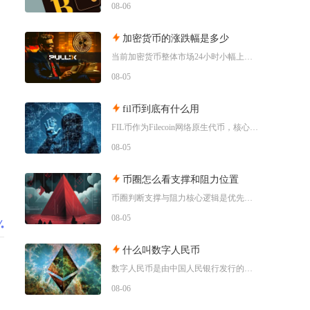
08-06
加密货币的涨跌幅是多少
当前加密货币整体市场24小时小幅上行，加密市场总市值24小时涨幅0.92%，比特币24小时
08-05
fil币到底有什么用
FIL币作为Filecoin网络原生代币，核心作用是搭建去中心化存储市场的经济纽带，承担服
08-05
币圈怎么看支撑和阻力位置
币圈判断支撑与阻力核心逻辑是优先用大周期历史高低点划定基础区间，叠加成交筹码、均线、斐波那
08-05
什么叫数字人民币
数字人民币是由中国人民银行发行的法定数字货币，属于法定流通货币，并非币圈炒作的加密虚拟货币
08-06