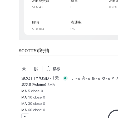
24H成交额
总量
24H
$132.48
0
0.51%
昨收
流通率
$0.00014
0%
SCOTTY币行情