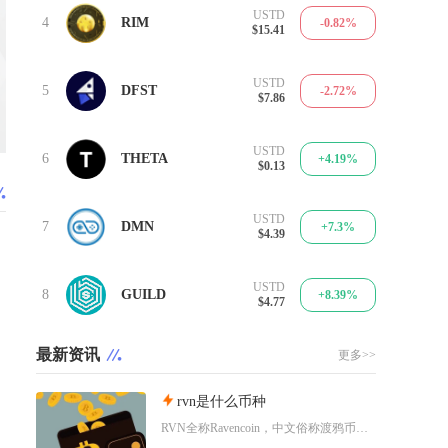
USTD
4
RIM
-0.82%
$15.41
USTD
5
DFST
-2.72%
$7.86
USTD
6
THETA
+4.19%
$0.13
USTD
7
DMN
+7.3%
$4.39
USTD
8
GUILD
+8.39%
$4.77
最新资讯
更多>>
rvn是什么币种
RVN全称Ravencoin，中文俗称渡鸦币、乌鸦币，是一条基于比特币代码分叉改造、主打去