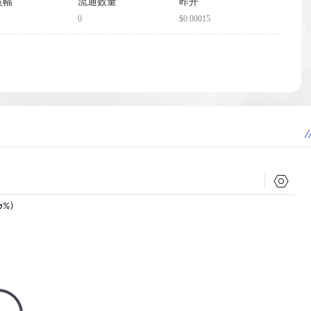
波幅
流通数量
昨开
0
$0.00015