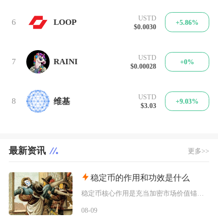
USTD
6
LOOP
+5.86%
$0.0030
USTD
7
RAINI
+0%
$0.00028
USTD
8
维基
+9.03%
$3.03
最新资讯
更多>>
稳定币的作用和功效是什么
稳定币核心作用是充当加密市场价值锚、链上通用结算货币、DeFi底层流动性载体以及低成本跨境
08-09