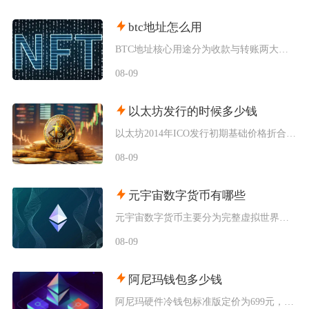
btc地址怎么用
BTC地址核心用途分为收款与转账两大场景，获取地址后分清地址格式、严格做好地址校验、规范设
08-09
以太坊发行的时候多少钱
以太坊2014年ICO发行初期基础价格折合0.308美元每枚ETH，以比特币计价为0.00
08-09
元宇宙数字货币有哪些
元宇宙数字货币主要分为完整虚拟世界原生代币、GameFi链游元宇宙代币、元宇宙基础设施功能
08-09
阿尼玛钱包多少钱
阿尼玛硬件冷钱包标准版定价为699元，高配Pro版本售价999元，海外直购含税价格会出现小