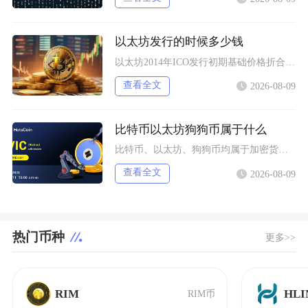
以太坊发行的时候多少钱
以太坊2014年ICO发行初期基础价格折合0.308美元每枚ETH，以比特币计价为0.00
查看全文
2026-08-09
比特币以太坊狗狗币属于什么
比特币、以太坊、狗狗币均属于加密货币（数字货币）范畴，同时被美国SEC与CFTC联合认定为
查看全文
2026-08-09
热门币种
更多>>
RIM
HLI
RIM币