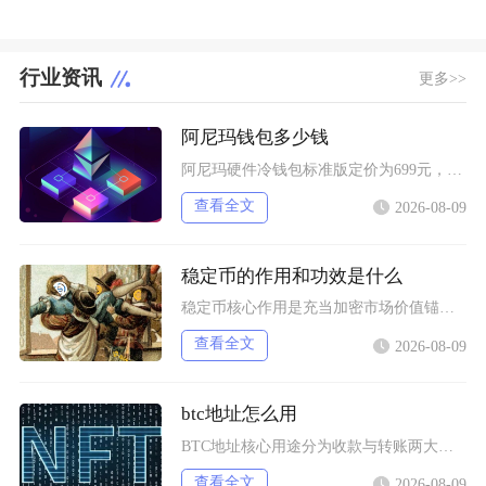
行业资讯
更多>>
阿尼玛钱包多少钱
阿尼玛硬件冷钱包标准版定价为699元，高配Pro版本售价999元，海外直购含税价格会出现小
查看全文
2026-08-09
稳定币的作用和功效是什么
稳定币核心作用是充当加密市场价值锚、链上通用结算货币、DeFi底层流动性载体以及低成本跨境
查看全文
2026-08-09
btc地址怎么用
BTC地址核心用途分为收款与转账两大场景，获取地址后分清地址格式、严格做好地址校验、规范设
查看全文
2026-08-09