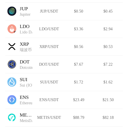
JUP
JUP/USDT
$0.50
$0.45
Jupiter
LDO
LDO/USDT
$3.36
$2.94
Lido DAO (Wormhole)
XRP
XRP/USDT
$0.56
$0.53
瑞波币
DOT
DOT/USDT
$7.67
$7.22
Dotcoin
SUI
SUI/USDT
$1.72
$1.62
Sui (IOU)
ENS
ENS/USDT
$23.49
$21.50
Ethereum Name Service (Wormhole)
METIS
METIS/USDT
$88.79
$82.18
MetisDAO