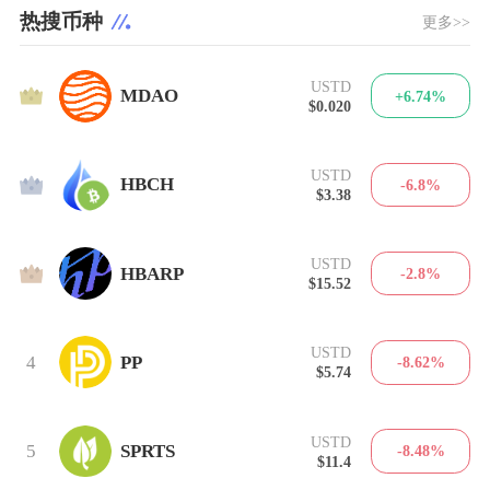
热搜币种
更多>>
USTD
1
MDAO
+6.74%
$0.020
USTD
2
HBCH
-6.8%
$3.38
USTD
3
HBARP
-2.8%
$15.52
USTD
4
PP
-8.62%
$5.74
USTD
5
SPRTS
-8.48%
$11.4