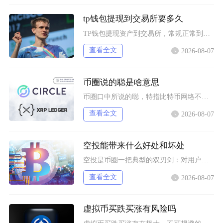
tp钱包提现到交易所要多久
TP钱包提现资产到交易所，常规正常到账区间为2分钟至1小时，极端拥堵或大额风控场景最长可延
查看全文
2026-08-07
币圈说的聪是啥意思
币圈口中所说的聪，特指比特币网络不可再拆分的最小计价单位，英文全称Satoshi，圈内日常
查看全文
2026-08-07
空投能带来什么好处和坏处
空投是币圈一把典型的双刃剑：对用户而言是零成本获取代币、分享早期红利的机会，对项目方而言是
查看全文
2026-08-07
虚拟币买跌买涨有风险吗