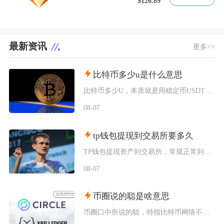
$126.89
最新资讯
更多>>
比特币多少u是什么意思
比特币多少U，本质就是用稳定币USDT（圈内简称U）来标注单枚比特币的市场交易价格，交易所
08-07
tp钱包提现到交易所要多久
TP钱包提现资产到交易所，常规正常到账区间为2分钟至1小时，极端拥堵或大额风控场景最长可延
08-07
币圈说的聪是啥意思
币圈口中所说的聪，特指比特币网络不可再拆分的最小计价单位，英文全称Satoshi，圈内日常