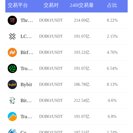
交易平台
交易对
24H交易量
占比
Thruster
DOBO/USDT
214.69亿
8.22%
LCX Exchange
DOBO/USDT
191.07亿
2.15%
Bitflow
DOBO/USDT
193.22亿
4.76%
TruBit Pro
DOBO/USDT
191.07亿
6.54%
Bybit
DOBO/USDT
186.78亿
8.13%
Bitdrome Finance
DOBO/USDT
212.54亿
4.6%
TradeSatoshi
DOBO/USDT
191.07亿
6.8%
ComethSwap
DOBO/USDT
197.51亿
1.74%