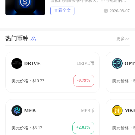
虚拟币买跌买涨存在极大、不可规避的多重风险，不仅交易机制自带巨额亏损隐患，在国内参与还属于
查看全文
2026-08-07
热门币种
更多>>
DRIVE
OPT
DRIVE币
-9.79%
美元价格：$10.23
美元价格：$0.
MEB
MK
MEB币
+2.01%
美元价格：$3.12
美元价格：$1