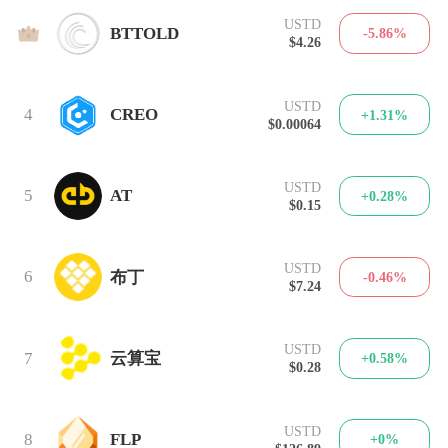
USTD
3
BTTOLD
-5.86%
$4.26
USTD
4
CREO
+1.31%
$0.00064
USTD
5
AT
+0.28%
$0.15
USTD
6
布丁
-0.46%
$7.24
USTD
7
云算宝
+0.58%
$0.28
USTD
8
FLP
+0%