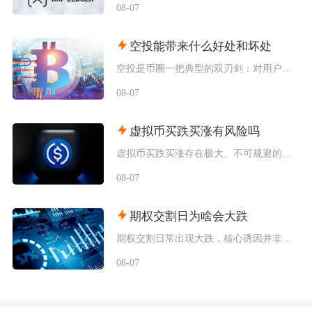
08-07
空投能带来什么好处和坏处
空投是币圈一把典型的双刃剑：对用户而言是零成本获取代币、分享早期红利的机会，对项目方而言是
08-07
虚拟币买跌买涨有风险吗
虚拟币买跌买涨存在极大、不可规避的多重风险，不仅交易机制自带巨额亏损隐患，在国内参与还属于
08-07
期权交割日为啥会大跌
期权交割日常出现大跌，核心诱因并非交割本身，而是负Gamma环境下做市商被动对冲形成的下跌
08-07