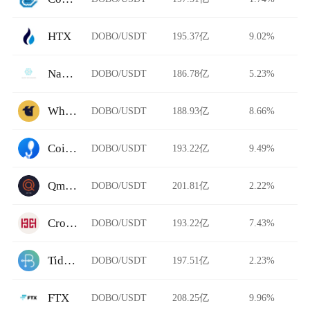
HTX
DOBO/USDT
195.37亿
9.02%
Nami Exchange
DOBO/USDT
186.78亿
5.23%
WhiteBIT Futures
DOBO/USDT
188.93亿
8.66%
CoinHe
DOBO/USDT
193.22亿
9.49%
Qmall Exchange
DOBO/USDT
201.81亿
2.22%
Cronus Finance
DOBO/USDT
193.22亿
7.43%
Tidebit
DOBO/USDT
197.51亿
2.23%
FTX
DOBO/USDT
208.25亿
9.96%