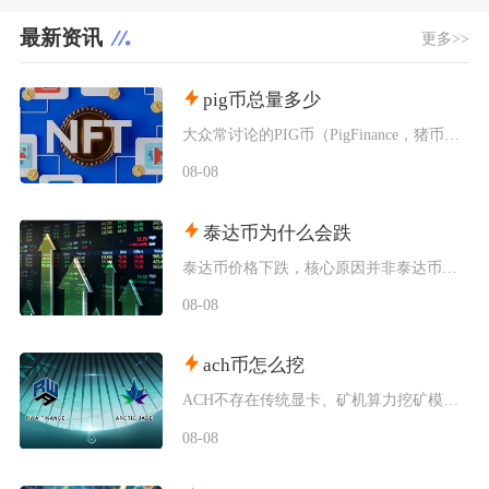
最新资讯
更多>>
pig币总量多少
大众常讨论的PIG币（PigFinance，猪币）初始总供应量为1000万亿枚，代币没有增
08-08
泰达币为什么会跌
泰达币价格下跌，核心原因并非泰达币储备出现重大危机，短期行情下基本由加密市场资金外流、供需
08-08
ach币怎么挖
ACH不存在传统显卡、矿机算力挖矿模式，目前主流获取新增ACH的挖矿方式分为生态行为挖矿、
08-08