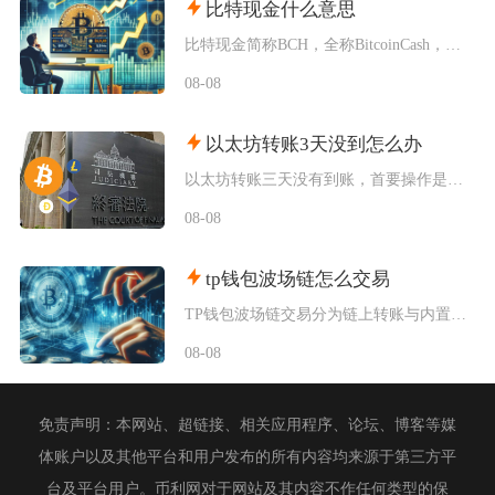
比特现金什么意思
比特现金简称BCH，全称BitcoinCash，是2017年8月从比特币主网硬分叉诞生的独
08-08
以太坊转账3天没到怎么办
以太坊转账三天没有到账，首要操作是使用交易哈希在区块浏览器核验真实链上状态，区分交易待确认
08-08
tp钱包波场链怎么交易
TP钱包波场链交易分为链上转账与内置闪兑两类操作，完成交易需要提前切换TRON主网、添加对
08-08
免责声明：本网站、超链接、相关应用程序、论坛、博客等媒
体账户以及其他平台和用户发布的所有内容均来源于第三方平
台及平台用户。币利网对于网站及其内容不作任何类型的保