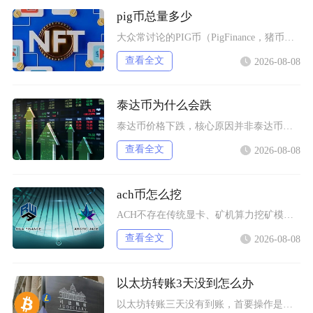
pig币总量多少
大众常讨论的PIG币（PigFinance，猪币）初始总供应量为1000万亿枚，代币没有增
查看全文
2026-08-08
泰达币为什么会跌
泰达币价格下跌，核心原因并非泰达币储备出现重大危机，短期行情下基本由加密市场资金外流、供需
查看全文
2026-08-08
ach币怎么挖
ACH不存在传统显卡、矿机算力挖矿模式，目前主流获取新增ACH的挖矿方式分为生态行为挖矿、
查看全文
2026-08-08
以太坊转账3天没到怎么办
以太坊转账三天没有到账，首要操作是使用交易哈希在区块浏览器核验真实链上状态，区分交易待确认