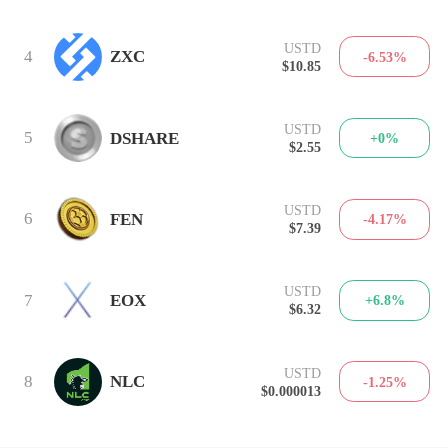
USTD
4
ZXC
-6.53%
$10.85
USTD
5
DSHARE
+0%
$2.55
USTD
6
FEN
-4.17%
$7.39
USTD
7
EOX
+6.8%
$6.32
USTD
8
NLC
-1.25%
$0.000013