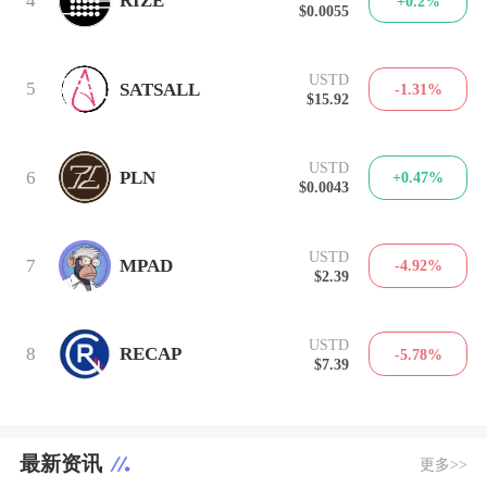
4
RIZE
+0.2%
$0.0055
USTD
5
SATSALL
-1.31%
$15.92
USTD
6
PLN
+0.47%
$0.0043
USTD
7
MPAD
-4.92%
$2.39
USTD
8
RECAP
-5.78%
$7.39
最新资讯
更多>>