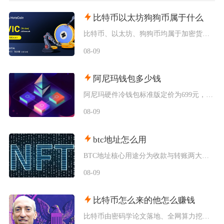
比特币以太坊狗狗币属于什么
比特币、以太坊、狗狗币均属于加密货币（数字货币）范畴，同时被美国SEC与CFTC联合认定为
08-09
阿尼玛钱包多少钱
阿尼玛硬件冷钱包标准版定价为699元，高配Pro版本售价999元，海外直购含税价格会出现小
08-09
btc地址怎么用
BTC地址核心用途分为收款与转账两大场景，获取地址后分清地址格式、严格做好地址校验、规范设
08-09
比特币怎么来的他怎么赚钱
比特币由密码学论文落地、全网算力挖矿逐步产出，普通参与者主要依靠囤币、现货交易、算力挖矿、