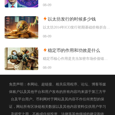
08-09
以太坊发行的时候多少钱
以太坊2014年ICO发行初期基础价格折合0.308美元每枚ETH，以比特币计价为0.00
08-09
稳定币的作用和功效是什么
稳定币核心作用是充当加密市场价值锚、链上通用结算货币、DeFi底层流动性载体以及低成本跨境
08-09
免责声明：本网站、超链接、相关应用程序、论坛、博客等媒
体账户以及其他平台和用户发布的所有内容均来源于第三方平
台及平台用户。币利网对于网站及其内容不作任何类型的保
证，网站所有区块链相关数据以及其他内容资料仅供用户学习
及研究之用，不构成任何投资、法律等其他领域的建议和依