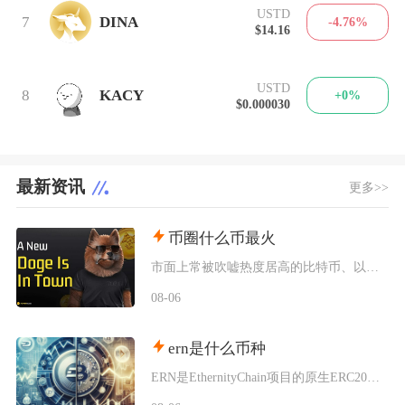
USTD
7
DINA
-4.76%
$14.16
USTD
8
KACY
+0%
$0.000030
最新资讯
更多>>
币圈什么币最火
市面上常被吹嘘热度居高的比特币、以太坊等主流虚拟币种，价格没有实物资产与法定信用背书，价格
08-06
ern是什么币种
ERN是EthernityChain项目的原生ERC20代币，主打合规授权NFT赛道，聚焦