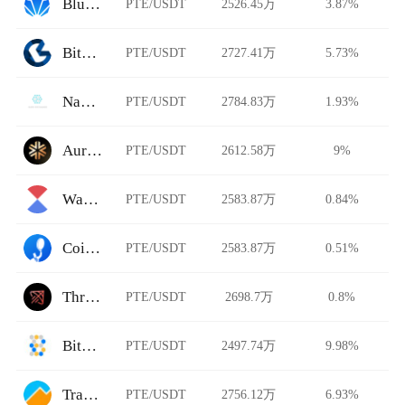
BlueLotusDAO
PTE/USDT
2526.45万
3.87%
Bits Blockchain
PTE/USDT
2727.41万
5.73%
Nami Exchange
PTE/USDT
2784.83万
1.93%
Auriswap
PTE/USDT
2612.58万
9%
Waves Exchange
PTE/USDT
2583.87万
0.84%
CoinHe
PTE/USDT
2583.87万
0.51%
Thruster
PTE/USDT
2698.7万
0.8%
Bitdrome Finance
PTE/USDT
2497.74万
9.98%
TradeSatoshi
PTE/USDT
2756.12万
6.93%