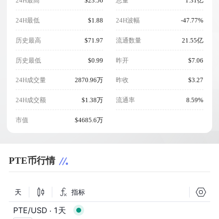
24H最高
$23.56
总量
1.31亿
24H最低
$1.88
24H波幅
-47.77%
历史最高
$71.97
流通数量
21.55亿
历史最低
$0.99
昨开
$7.06
24H成交量
2870.96万
昨收
$3.27
24H成交额
$1.38万
流通率
8.59%
市值
$4685.6万
PTE币行情