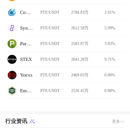
ComethSwap
PTE/USDT
2784.83万
2.61%
SyncSwap
PTE/USDT
2612.58万
5.99%
Paribu
PTE/USDT
2583.87万
3.83%
STEX
PTE/USDT
2641.28万
9.71%
Yoexs
PTE/USDT
2469.03万
0.09%
Emirex
PTE/USDT
2526.45万
0.88%
行业资讯
更多>>