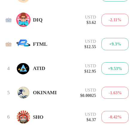
USTD
2
DIQ
-2.11%
$3.62
USTD
3
FTML
+9.3%
$12.55
USTD
4
ATID
+9.53%
$12.95
USTD
5
OKINAMI
-1.63%
$0.00025
USTD
6
SHO
-0.42%
$4.37