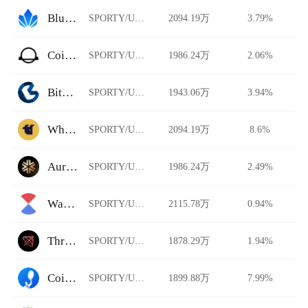
BlueLotusDAO
SPORTY/USDT
2094.19万
3.79%
CoinJar Exchange
SPORTY/USDT
1986.24万
2.06%
Bits Blockchain
SPORTY/USDT
1943.06万
3.94%
WhiteBIT Futures
SPORTY/USDT
2094.19万
8.6%
Auriswap
SPORTY/USDT
1986.24万
2.49%
Waves Exchange
SPORTY/USDT
2115.78万
0.94%
Thruster
SPORTY/USDT
1878.29万
1.94%
CoinHe
SPORTY/USDT
1899.88万
7.99%