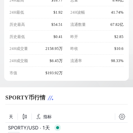
24H最高
$18.77
总量
8.49亿
24H最低
$1.92
24H波幅
41.74%
历史最高
$54.51
流通数量
67.82亿
历史最低
$0.41
昨开
$2.85
24H成交量
2158.95万
昨收
$10.6
24H成交额
$6.45万
流通率
98.33%
市值
$193.92万
SPORTY币行情