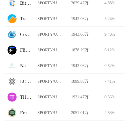
Bitdrome Finance
SPORTY/USDT
2029.42万
4.88%
TradeSatoshi
SPORTY/USDT
1943.06万
5.24%
ComethSwap
SPORTY/USDT
1943.06万
9.48%
Flipster
SPORTY/USDT
1878.29万
6.12%
Nami Exchange
SPORTY/USDT
1943.06万
0.52%
LCX Exchange
SPORTY/USDT
1899.88万
7.41%
THENA FUSION
SPORTY/USDT
1921.47万
0.36%
Emirex
SPORTY/USDT
2051.01万
2.53%