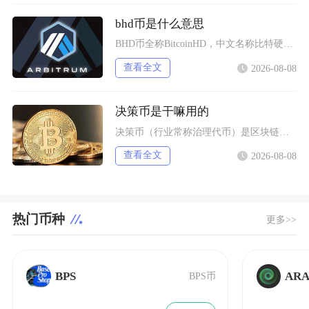
bhd币是什么意思
BHD币全称BitcoinHD，中文名称比特硬币，是采用CPoC条件化容量证明共识机制的加
查看全文
2026-08-08
决策币是干嘛用的
决策币（行业常称治理代币）是区块链去中心化项目与DAO生态内赋予持有者链上决策权力的加密资
查看全文
2026-08-08
热门币种
更多>>
BPS
ARA
BPS币