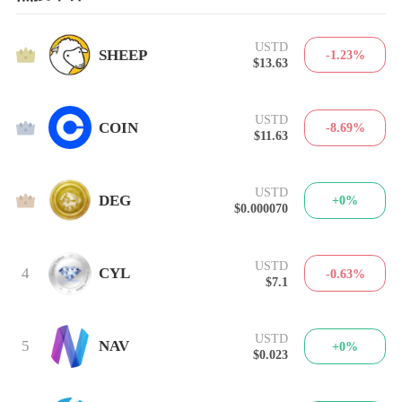
USTD
1
SHEEP
-1.23%
$13.63
USTD
2
COIN
-8.69%
$11.63
USTD
3
DEG
+0%
$0.000070
USTD
4
CYL
-0.63%
$7.1
USTD
5
NAV
+0%
$0.023