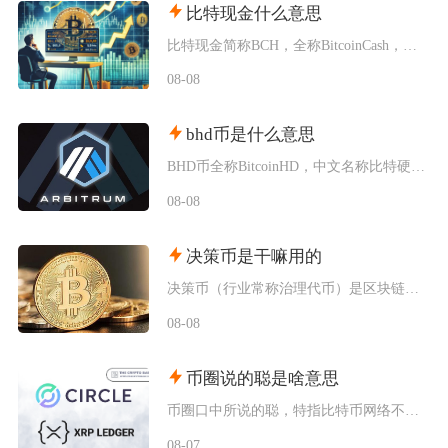
比特现金什么意思
比特现金简称BCH，全称BitcoinCash，是2017年8月从比特币主网硬分叉诞生的独
08-08
bhd币是什么意思
BHD币全称BitcoinHD，中文名称比特硬币，是采用CPoC条件化容量证明共识机制的加
08-08
决策币是干嘛用的
决策币（行业常称治理代币）是区块链去中心化项目与DAO生态内赋予持有者链上决策权力的加密资
08-08
币圈说的聪是啥意思
币圈口中所说的聪，特指比特币网络不可再拆分的最小计价单位，英文全称Satoshi，圈内日常
08-07