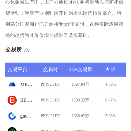
心化金融生态中，用户可通过pfy币参与流动性挖矿和借
贷活动；游戏产业则利用其作为虚拟经济结算媒介。特
别部分国家商户已开始接受pfy币支付，这种实际应用落
地的趋势为其价值增长提供了坚实基础。
交易所
交易平台
交易对
24H交易量
占比
MEXC Global
PFY/USDT
1597.04万
4.59%
BE.TOP
PFY/USDT
1508.32万
8.67%
gate.io
PFY/USDT
1668.02万
5.08%