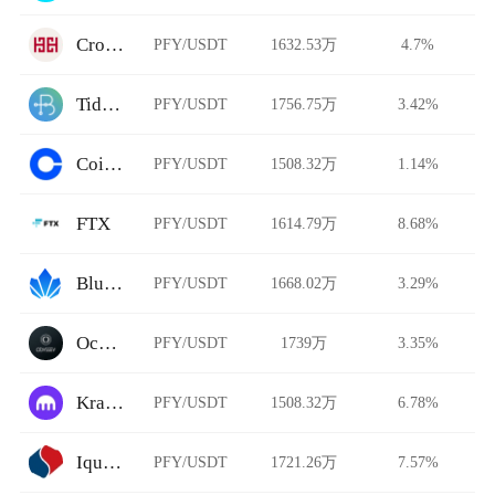
Cronus Finance
PFY/USDT
1632.53万
4.7%
Tidebit
PFY/USDT
1756.75万
3.42%
Coinbase
PFY/USDT
1508.32万
1.14%
FTX
PFY/USDT
1614.79万
8.68%
BlueLotusDAO
PFY/USDT
1668.02万
3.29%
Ocnex
PFY/USDT
1739万
3.35%
Kraken
PFY/USDT
1508.32万
6.78%
Iquant
PFY/USDT
1721.26万
7.57%