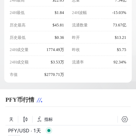
24H最高
$22.65
总量
7.54亿
24H最低
$1.84
24H波幅
-15.03%
历史最高
$45.81
流通数量
73.67亿
历史最低
$0.36
昨开
$13.21
24H成交量
1774.49万
昨收
$5.75
24H成交额
$3.53万
流通率
92.34%
市值
$2770.71万
PFY币行情