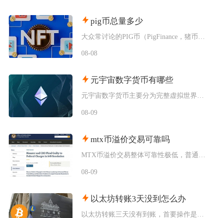
pig币总量多少
大众常讨论的PIG币（PigFinance，猪币）初始总供应量为1000万亿枚，代币没有增
08-08
元宇宙数字货币有哪些
元宇宙数字货币主要分为完整虚拟世界原生代币、GameFi链游元宇宙代币、元宇宙基础设施功能
08-09
mtx币溢价交易可靠吗
MTX币溢价交易整体可靠性极低，普通投资者尽量不要参与，市面上绝大多数针对MTX币的场外溢
08-09
以太坊转账3天没到怎么办
以太坊转账三天没有到账，首要操作是使用交易哈希在区块浏览器核验真实链上状态，区分交易待确认