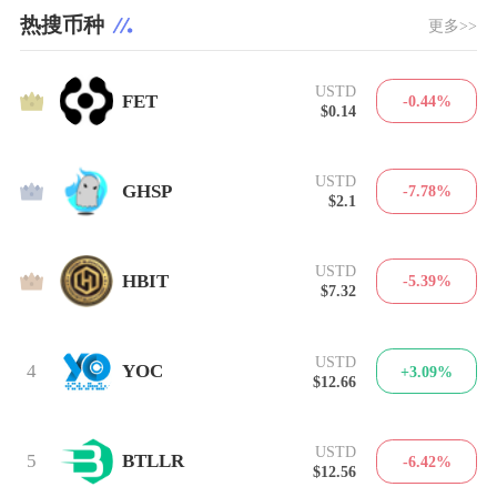
热搜币种
更多>>
USTD
1
FET
-0.44%
$0.14
USTD
2
GHSP
-7.78%
$2.1
USTD
3
HBIT
-5.39%
$7.32
USTD
4
YOC
+3.09%
$12.66
USTD
5
BTLLR
-6.42%
$12.56