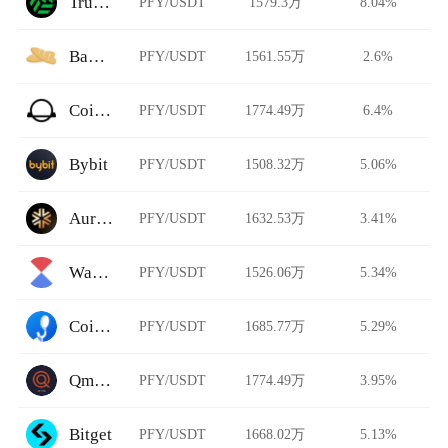
TruBit Pro
PFY/USDT
1579.3万
8.04%
Baguette
PFY/USDT
1561.55万
2.6%
CoinJar Exchange
PFY/USDT
1774.49万
6.4%
Bybit
PFY/USDT
1508.32万
5.06%
Auriswap
PFY/USDT
1632.53万
3.41%
Waves Exchange
PFY/USDT
1526.06万
5.34%
CoinHe
PFY/USDT
1685.77万
5.29%
Qmall Exchange
PFY/USDT
1774.49万
3.95%
Bitget
PFY/USDT
1668.02万
5.13%