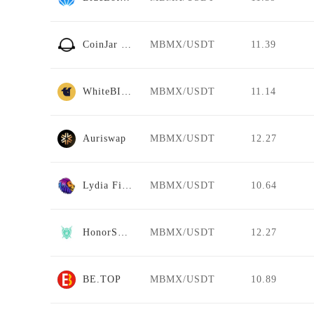
CoinJar Exchange
MBMX/USDT
11.39
WhiteBIT Futures
MBMX/USDT
11.14
Auriswap
MBMX/USDT
12.27
Lydia Finance
MBMX/USDT
10.64
HonorSwap
MBMX/USDT
12.27
BE.TOP
MBMX/USDT
10.89