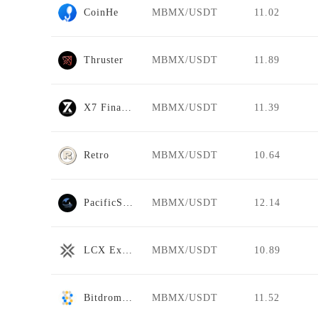
CoinHe
MBMX/USDT
11.02
Thruster
MBMX/USDT
11.89
X7 Finance
MBMX/USDT
11.39
Retro
MBMX/USDT
10.64
PacificSwap
MBMX/USDT
12.14
LCX Exchange
MBMX/USDT
10.89
Bitdrome Finance
MBMX/USDT
11.52