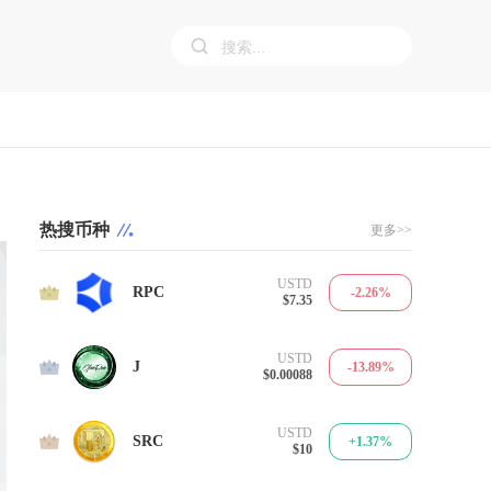
热搜币种
更多>>
USTD
1
RPC
-2.26%
$7.35
USTD
2
J
-13.89%
$0.00088
USTD
3
SRC
+1.37%
$10