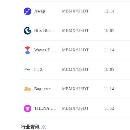
Jswap
MBMX/USDT
12.14
Bits Blockchain
MBMX/USDT
10.89
Waves Exchange
MBMX/USDT
11.14
FTX
MBMX/USDT
10.89
Baguette
MBMX/USDT
11.14
THENA FUSION
MBMX/USDT
11.52
行业资讯