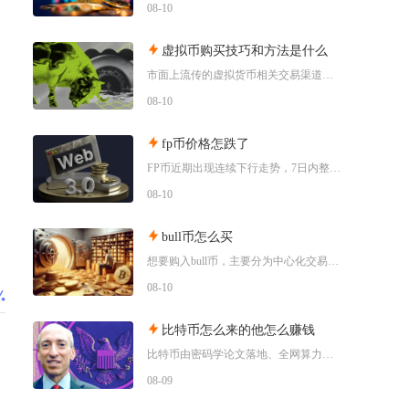
08-10
虚拟币购买技巧和方法是什么
市面上流传的虚拟货币相关交易渠道大致分为场外点对点交易、境外平台币币兑换两类，但是两类渠道
08-10
fp币价格怎跌了
FP币近期出现连续下行走势，7日内整体跌幅超过13%，短期盘面抛压持续加重，成交活跃度不断
08-10
bull币怎么买
想要购入bull币，主要分为中心化交易所现货购买以及Web3钱包连接去中心化交易所兑换两种
08-10
比特币怎么来的他怎么赚钱
比特币由密码学论文落地、全网算力挖矿逐步产出，普通参与者主要依靠囤币、现货交易、算力挖矿、
08-09