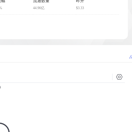
波幅
流通数量
昨开
5%
44.96亿
$3.33