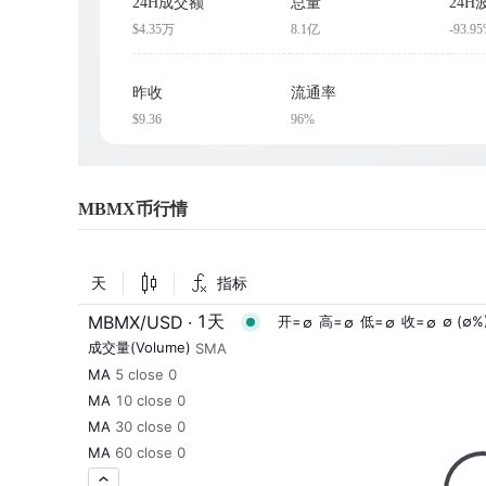
24H成交额
总量
24H
$4.35万
8.1亿
-93.9
昨收
流通率
$9.36
96%
MBMX币行情