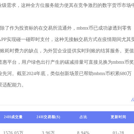
业级需求，这种全方位服务能力使其在竞争激烈的数字货币市场
。除了作为投资标的在交易所流通外，mbmx币已成功渗透到零售
PP实现碰一碰即时支付，这种无接触交易方式在疫情期间尤其
转账耗时费力的缺点，为外贸企业提供实时到账的结算服务。更值
惠平台，用户绿色出行产生的碳减排量可直接兑换为mbmx币奖
河。截至2024年底，类似创新场景已帮助mbmx币积累680万
景适配能力。
24H成交量
24H交易额($)
占比
更新时间
1576.05万
3.96万
8.94%
01-28