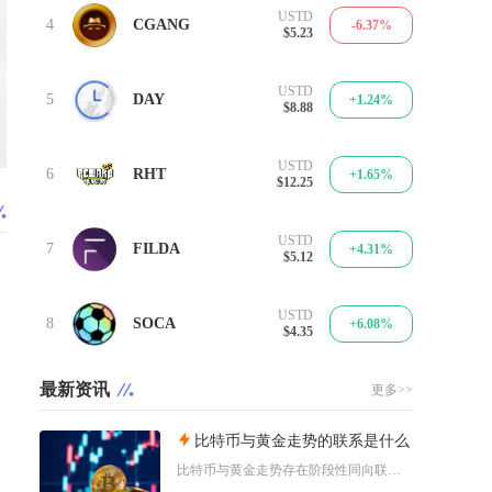
USTD
4
CGANG
-6.37%
$5.23
USTD
5
DAY
+1.24%
$8.88
USTD
6
RHT
+1.65%
$12.25
USTD
7
FILDA
+4.31%
$5.12
USTD
8
SOCA
+6.08%
$4.35
最新资讯
更多>>
比特币与黄金走势的联系是什么
比特币与黄金走势存在阶段性同向联动、常态分化背离两层核心联系，二者共享抗通胀、去中心化稀缺