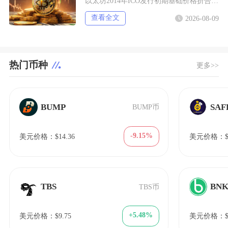
以太坊2014年ICO发行初期基础价格折合0.308美元每枚ETH，以比特币计价为0.00
查看全文
2026-08-09
热门币种
更多>>
BUMP
SA
BUMP币
-9.15%
美元价格：$14.36
美元价格：$2
TBS
BN
TBS币
+5.48%
美元价格：$9.75
美元价格：$6