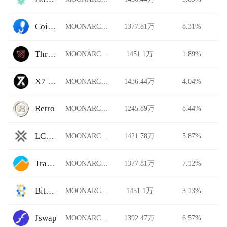
CoinHe
MOONARCH/USDT
1377.81万
8.31%
Thruster
MOONARCH/USDT
1451.1万
1.89%
X7 Finance
MOONARCH/USDT
1436.44万
4.04%
Retro
MOONARCH/USDT
1245.89万
8.44%
LCX Exchange
MOONARCH/USDT
1421.78万
5.87%
TradeSatoshi
MOONARCH/USDT
1377.81万
7.12%
Bitdrome Finance
MOONARCH/USDT
1451.1万
3.13%
Jswap
MOONARCH/USDT
1392.47万
6.57%