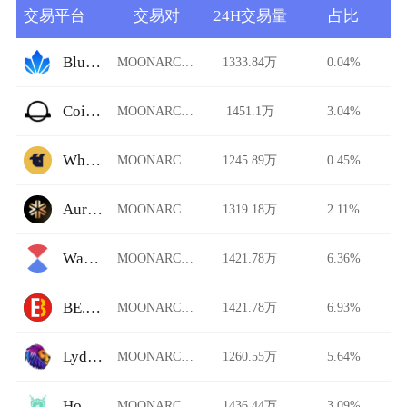
交易平台
交易对
24H交易量
占比
BlueLotusDAO
MOONARCH/USDT
1333.84万
0.04%
CoinJar Exchange
MOONARCH/USDT
1451.1万
3.04%
WhiteBIT Futures
MOONARCH/USDT
1245.89万
0.45%
Auriswap
MOONARCH/USDT
1319.18万
2.11%
Waves Exchange
MOONARCH/USDT
1421.78万
6.36%
BE.TOP
MOONARCH/USDT
1421.78万
6.93%
Lydia Finance
MOONARCH/USDT
1260.55万
5.64%
HonorSwap
MOONARCH/USDT
1436.44万
3.09%