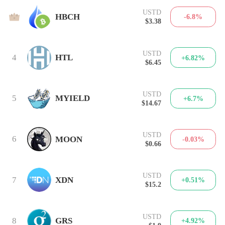
USTD
3
HBCH
-6.8%
$3.38
USTD
4
HTL
+6.82%
$6.45
USTD
5
MYIELD
+6.7%
$14.67
USTD
6
MOON
-0.03%
$0.66
USTD
7
XDN
+0.51%
$15.2
USTD
8
GRS
+4.92%