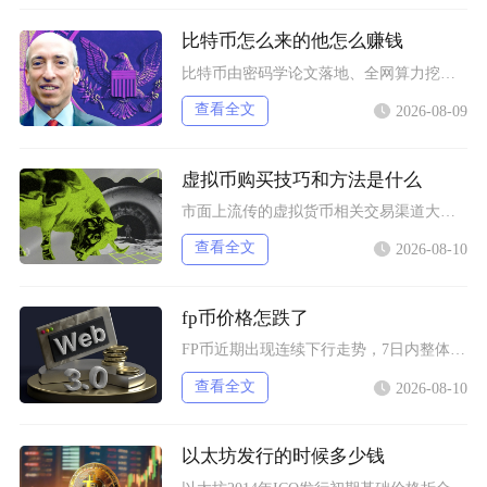
比特币怎么来的他怎么赚钱
比特币由密码学论文落地、全网算力挖矿逐步产出，普通参与者主要依靠囤币、现货交易、算力挖矿、
查看全文
2026-08-09
虚拟币购买技巧和方法是什么
市面上流传的虚拟货币相关交易渠道大致分为场外点对点交易、境外平台币币兑换两类，但是两类渠道
查看全文
2026-08-10
fp币价格怎跌了
FP币近期出现连续下行走势，7日内整体跌幅超过13%，短期盘面抛压持续加重，成交活跃度不断
查看全文
2026-08-10
以太坊发行的时候多少钱