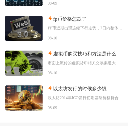
08-09
fp币价格怎跌了
FP币近期出现连续下行走势，7日内整体跌幅超过13%，短期盘面抛压持续加重，成交活跃度不断
08-10
虚拟币购买技巧和方法是什么
市面上流传的虚拟货币相关交易渠道大致分为场外点对点交易、境外平台币币兑换两类，但是两类渠道
08-10
以太坊发行的时候多少钱
以太坊2014年ICO发行初期基础价格折合0.308美元每枚ETH，以比特币计价为0.00
08-09