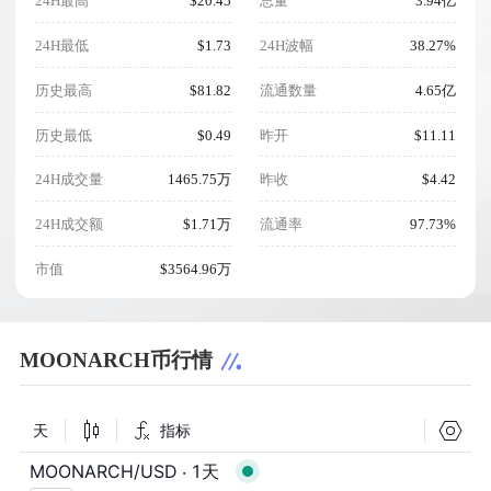
24H最高
$20.45
总量
3.94亿
24H最低
$1.73
24H波幅
38.27%
历史最高
$81.82
流通数量
4.65亿
历史最低
$0.49
昨开
$11.11
24H成交量
1465.75万
昨收
$4.42
24H成交额
$1.71万
流通率
97.73%
市值
$3564.96万
MOONARCH币行情