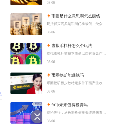
08-06
币圈是什么意思啊怎么赚钱
现货低买高卖是币圈门槛最低、受众最广的赚钱方式，也是新手最先接触的基础玩法，具体分为长线囤
08-06
虚拟币杠杆怎么个玩法
虚拟币杠杆交易本质是以自有资金作为保证金向交易所拆借资金放大持仓规模，币圈杠杆主要分为现货
08-06
币圈挖矿能赚钱吗
币圈挖矿极少数特定条件下能产生收益，普通散户、国内居家挖矿几乎不可能赚钱，多数参与者长期处
08-06
ftt币未来值得投资吗
结论先行，从长期价值投资维度来看，FTT币并不值得普通投资者布局，它仅适合风险承受能力极强
08-06