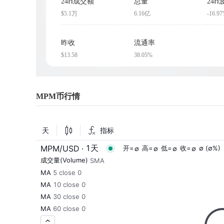
24H成交额
总量
24H
$5.1万
6.16亿
-16.9
昨收
流通率
$13.58
38.05%
MPM币行情