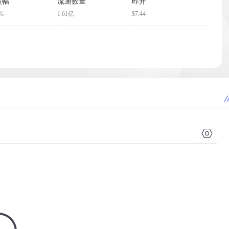
波幅
流通数量
昨开
7%
1.61亿
$7.44