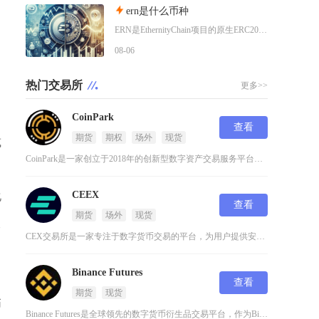
ern是什么币种
ERN是EthernityChain项目的原生ERC20代币，主打合规授权NFT赛道，聚焦
08-06
热门交易所
更多>>
CoinPark
查看
期货
期权
场外
现货
或
CoinPark是一家创立于2018年的创新型数字资产交易服务平台，专注于为全球用户提供高
CEEX
化
查看
期货
场外
现货
吸
CEX交易所是一家专注于数字货币交易的平台，为用户提供安全、高效的交易环境。作为中心化交易
Binance Futures
查看
期货
现货
币
Binance Futures是全球领先的数字货币衍生品交易平台，作为Binance生态系