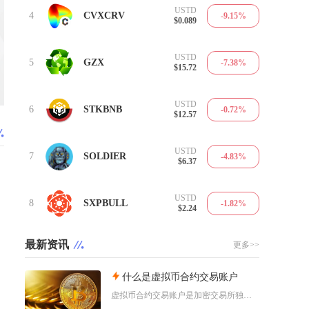
USTD
4
CVXCRV
-9.15%
$0.089
USTD
5
GZX
-7.38%
$15.72
USTD
6
STKBNB
-0.72%
$12.57
USTD
7
SOLDIER
-4.83%
$6.37
USTD
8
SXPBULL
-1.82%
$2.24
最新资讯
更多>>
什么是虚拟币合约交易账户
虚拟币合约交易账户是加密交易所独立划分、专门用于开展衍生品合约交易的资金账户，独立于现货账