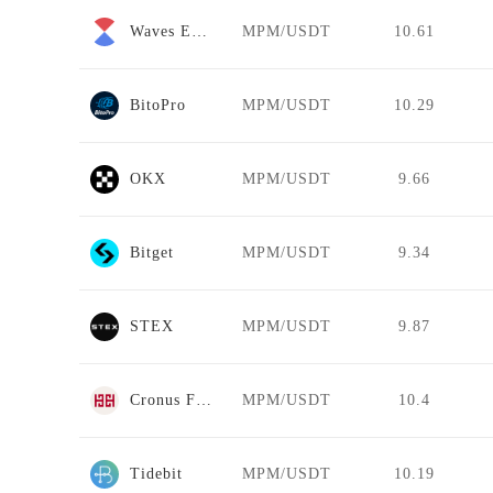
Waves Exchange
MPM/USDT
10.61
BitoPro
MPM/USDT
10.29
OKX
MPM/USDT
9.66
Bitget
MPM/USDT
9.34
STEX
MPM/USDT
9.87
Cronus Finance
MPM/USDT
10.4
Tidebit
MPM/USDT
10.19