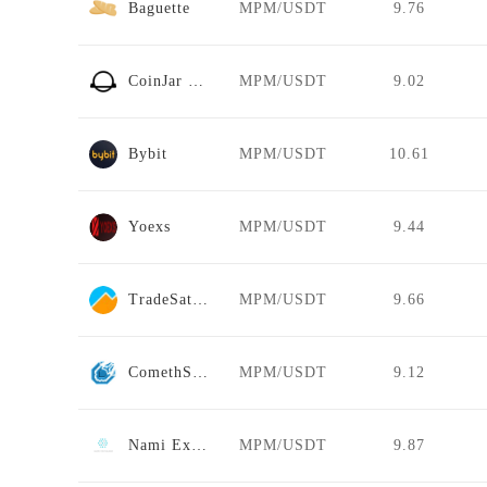
Baguette
MPM/USDT
9.76
CoinJar Exchange
MPM/USDT
9.02
Bybit
MPM/USDT
10.61
Yoexs
MPM/USDT
9.44
TradeSatoshi
MPM/USDT
9.66
ComethSwap
MPM/USDT
9.12
Nami Exchange
MPM/USDT
9.87