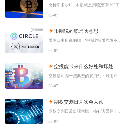
比特币多少U，本质就是用稳定币USDT（圈内简称U）来标注单枚比特币的市场交易价格，交易所
08-07
币圈说的聪是啥意思
币圈口中所说的聪，特指比特币网络不可再拆分的最小计价单位，英文全称Satoshi，圈内日常
08-07
空投能带来什么好处和坏处
空投是币圈一把典型的双刃剑：对用户而言是零成本获取代币、分享早期红利的机会，对项目方而言是
08-07
期权交割日为啥会大跌
期权交割日常出现大跌，核心诱因并非交割本身，而是负Gamma环境下做市商被动对冲形成的下跌
08-07