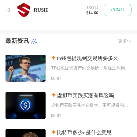
USTD
8
RUSH
+3.54%
$14.66
最新资讯
更多>>
tp钱包提现到交易所要多久
TP钱包提现资产到交易所，常规正常到账区间为2分钟至1小时，极端拥堵或大额风控场景最长可延
08-07
虚拟币买跌买涨有风险吗
虚拟币买跌买涨存在极大、不可规避的多重风险，不仅交易机制自带巨额亏损隐患，在国内参与还属于
08-07
比特币多少u是什么意思