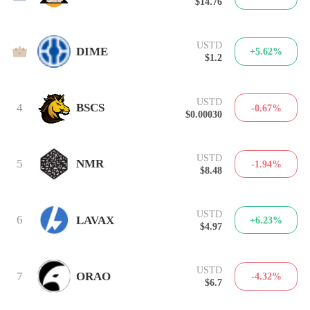
$14.76
USTD
3
DIME
+5.62%
$1.2
USTD
4
BSCS
-0.67%
$0.00030
USTD
5
NMR
-1.94%
$8.48
USTD
6
LAVAX
+6.23%
$4.97
USTD
7
ORAO
-4.32%
$6.7