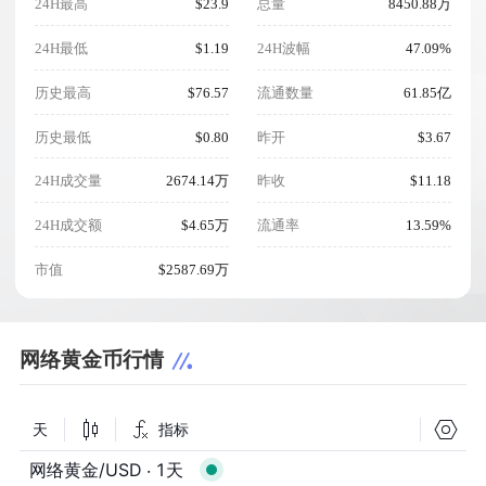
24H最高
$23.9
总量
8450.88万
24H最低
$1.19
24H波幅
47.09%
历史最高
$76.57
流通数量
61.85亿
历史最低
$0.80
昨开
$3.67
24H成交量
2674.14万
昨收
$11.18
24H成交额
$4.65万
流通率
13.59%
市值
$2587.69万
网络黄金币行情