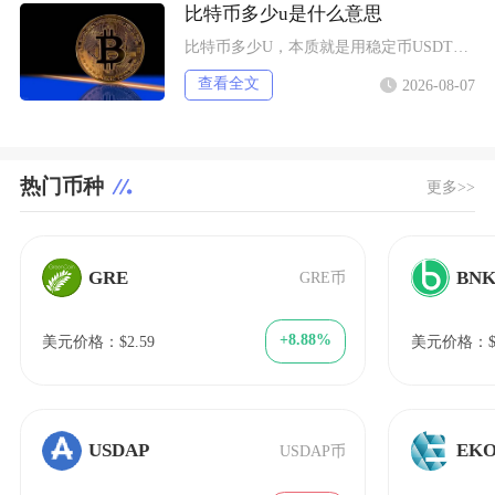
比特币多少u是什么意思
比特币多少U，本质就是用稳定币USDT（圈内简称U）来标注单枚比特币的市场交易价格，交易所
查看全文
2026-08-07
热门币种
更多>>
GRE
BN
GRE币
+8.88%
美元价格：$2.59
美元价格：$6
USDAP
EK
USDAP币