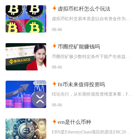
虚拟币杠杆怎么个玩法
虚拟币杠杆交易本质是以自有资金作为保证金向交易所拆借资金放大持仓规模，币圈杠杆主要分为现货
08-06
币圈挖矿能赚钱吗
币圈挖矿极少数特定条件下能产生收益，普通散户、国内居家挖矿几乎不可能赚钱，多数参与者长期处
08-06
ftt币未来值得投资吗
结论先行，从长期价值投资维度来看，FTT币并不值得普通投资者布局，它仅适合风险承受能力极强
08-06
ern是什么币种
ERN是EthernityChain项目的原生ERC20代币，主打合规授权NFT赛道，聚焦