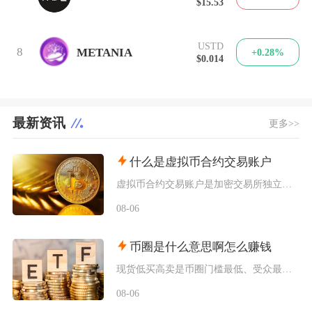
$15.53
USTD
8
METANIA
+0.28%
$0.014
最新资讯
更多>>
什么是虚拟币合约交易账户
虚拟币合约交易账户是加密交易所独立划分、专门用于开展衍生品合约交易的资金账户，独立于现货账
08-06
币圈是什么意思啊怎么赚钱
现货低买高卖是币圈门槛最低、受众最广的赚钱方式，也是新手最先接触的基础玩法，具体分为长线囤
08-06