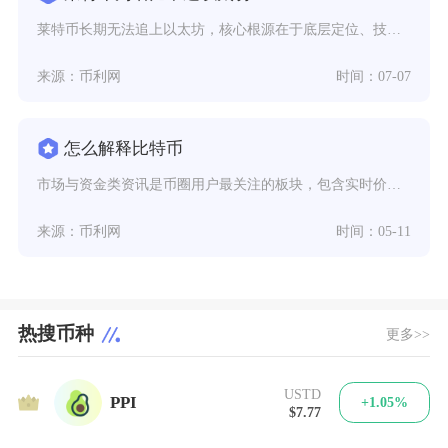
莱特币长期无法追上以太坊，核心根源在于底层定位、技术架构、生态承载力存在代级差距，市值、资
来源：币利网
时间：07-07
怎么解释比特币
市场与资金类资讯是币圈用户最关注的板块，包含实时价格、成交量、持仓数据、ETF资金流向、合
来源：币利网
时间：05-11
热搜币种
更多>>
USTD
1
PPI
+1.05%
$7.77