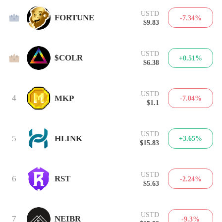
USTD
2
FORTUNE
-7.34%
$9.83
USTD
3
$COLR
+0.51%
$6.38
USTD
4
MKP
-7.04%
$1.1
USTD
5
HLINK
+3.65%
$15.83
USTD
6
RST
-2.24%
$5.63
USTD
7
NEIBR
-9.3%