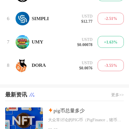
USTD
6
SIMPLI
-2.51%
$12.77
USTD
7
UMY
+1.63%
$0.00078
USTD
8
DORA
-3.55%
$0.0076
最新资讯
更多>>
pig币总量多少
大众常讨论的PIG币（PigFinance，猪币）初始总供应量为1000万亿枚，代币没有增