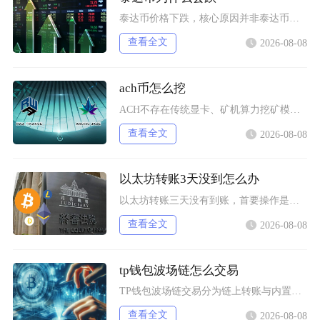
泰达币价格下跌，核心原因并非泰达币储备出现重大危机，短期行情下基本由加密市场资金外流、供需
查看全文
2026-08-08
ach币怎么挖
ACH不存在传统显卡、矿机算力挖矿模式，目前主流获取新增ACH的挖矿方式分为生态行为挖矿、
查看全文
2026-08-08
以太坊转账3天没到怎么办
以太坊转账三天没有到账，首要操作是使用交易哈希在区块浏览器核验真实链上状态，区分交易待确认
查看全文
2026-08-08
tp钱包波场链怎么交易
TP钱包波场链交易分为链上转账与内置闪兑两类操作，完成交易需要提前切换TRON主网、添加对
查看全文
2026-08-08