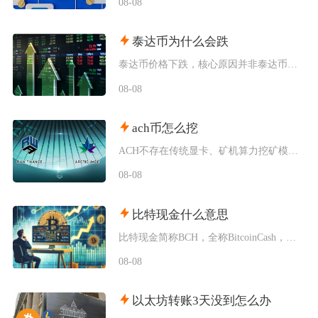
08-08
泰达币为什么会跌
泰达币价格下跌，核心原因并非泰达币储备出现重大危机，短期行情下基本由加密市场资金外流、供需
08-08
ach币怎么挖
ACH不存在传统显卡、矿机算力挖矿模式，目前主流获取新增ACH的挖矿方式分为生态行为挖矿、
08-08
比特现金什么意思
比特现金简称BCH，全称BitcoinCash，是2017年8月从比特币主网硬分叉诞生的独
08-08
以太坊转账3天没到怎么办