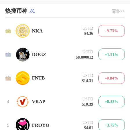
热搜币种
更多>>
USTD
1
NKA
-9.73%
$4.36
USTD
2
DOGZ
+1.51%
$0.000012
USTD
3
FNTB
-0.84%
$14.31
USTD
4
VRAP
+8.32%
$10.39
USTD
5
FROYO
+3.75%
$4.01