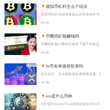
虚拟币杠杆怎么个玩法
虚拟币杠杆交易本质是以自有资金作为保证金向交易所拆借资金放大持仓规模，币圈杠杆主要分为现货
08-06
币圈挖矿能赚钱吗
币圈挖矿极少数特定条件下能产生收益，普通散户、国内居家挖矿几乎不可能赚钱，多数参与者长期处
08-06
ftt币未来值得投资吗
结论先行，从长期价值投资维度来看，FTT币并不值得普通投资者布局，它仅适合风险承受能力极强
08-06
ern是什么币种
ERN是EthernityChain项目的原生ERC20代币，主打合规授权NFT赛道，聚焦