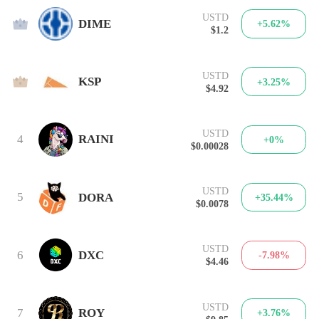
USTD
2
DIME
+5.62%
$1.2
USTD
3
KSP
+3.25%
$4.92
USTD
4
RAINI
+0%
$0.00028
USTD
5
DORA
+35.44%
$0.0078
USTD
6
DXC
-7.98%
$4.46
USTD
7
ROY
+3.76%