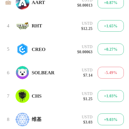
3
AART
+0.87%
$0.00013
USTD
4
RHT
+1.65%
$12.25
USTD
5
CREO
+0.27%
$0.00063
USTD
6
SOLBEAR
-5.49%
$7.14
USTD
7
CHS
+1.03%
$1.25
USTD
8
维基
+9.03%
$3.03