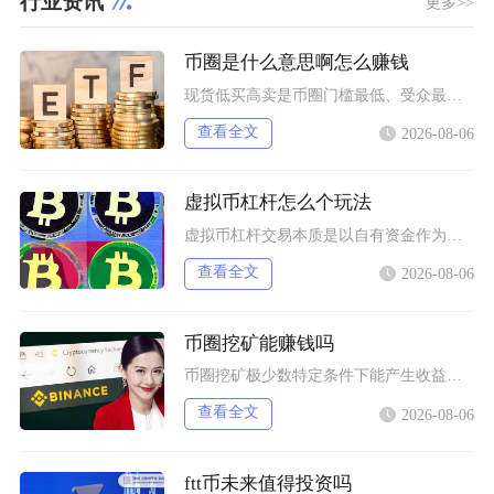
行业资讯
更多>>
币圈是什么意思啊怎么赚钱
现货低买高卖是币圈门槛最低、受众最广的赚钱方式，也是新手最先接触的基础玩法，具体分为长线囤
查看全文
2026-08-06
虚拟币杠杆怎么个玩法
虚拟币杠杆交易本质是以自有资金作为保证金向交易所拆借资金放大持仓规模，币圈杠杆主要分为现货
查看全文
2026-08-06
币圈挖矿能赚钱吗
币圈挖矿极少数特定条件下能产生收益，普通散户、国内居家挖矿几乎不可能赚钱，多数参与者长期处
查看全文
2026-08-06
ftt币未来值得投资吗