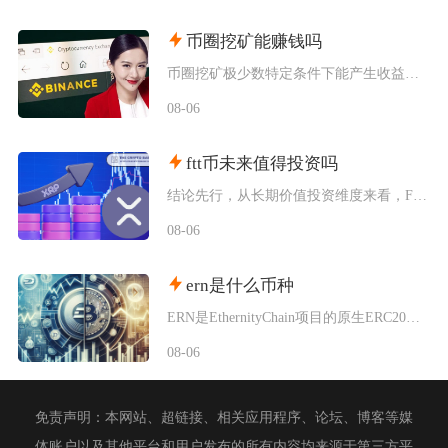
币圈挖矿能赚钱吗
币圈挖矿极少数特定条件下能产生收益，普通散户、国内居家挖矿几乎不可能赚钱，多数参与者长期处
08-06
ftt币未来值得投资吗
结论先行，从长期价值投资维度来看，FTT币并不值得普通投资者布局，它仅适合风险承受能力极强
08-06
ern是什么币种
ERN是EthernityChain项目的原生ERC20代币，主打合规授权NFT赛道，聚焦
08-06
免责声明：本网站、超链接、相关应用程序、论坛、博客等媒
体账户以及其他平台和用户发布的所有内容均来源于第三方平