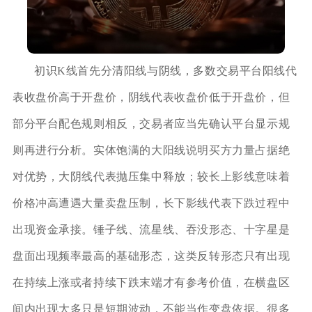
初识K线首先分清阳线与阴线，多数交易平台阳线代
表收盘价高于开盘价，阴线代表收盘价低于开盘价，但
部分平台配色规则相反，交易者应当先确认平台显示规
则再进行分析。实体饱满的大阳线说明买方力量占据绝
对优势，大阴线代表抛压集中释放；较长上影线意味着
价格冲高遭遇大量卖盘压制，长下影线代表下跌过程中
出现资金承接。锤子线、流星线、吞没形态、十字星是
盘面出现频率最高的基础形态，这类反转形态只有出现
在持续上涨或者持续下跌末端才有参考价值，在横盘区
间内出现大多只是短期波动，不能当作变盘依据。很多