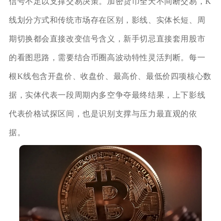
信号不足以支撑交易决策。加密货币全天不间断交易，K
线划分方式和传统市场存在区别，影线、实体长短、周
期切换都会直接改变信号含义，新手切忌直接套用股市
的看图思路，需要结合币圈高波动特性灵活判断。每一
根K线包含开盘价、收盘价、最高价、最低价四项核心数
据，实体代表一段周期内多空争夺最终结果，上下影线
代表价格试探区间，也是识别支撑与压力最直观的依
据。