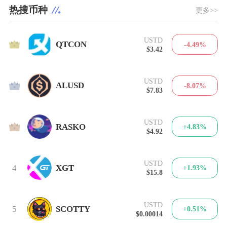
热搜币种
更多>>
USTD
1
QTCON
-4.49%
$3.42
USTD
2
ALUSD
-8.07%
$7.83
USTD
3
RASKO
+4.83%
$4.92
USTD
4
XGT
+1.93%
$15.8
USTD
5
SCOTTY
+0.51%
$0.00014