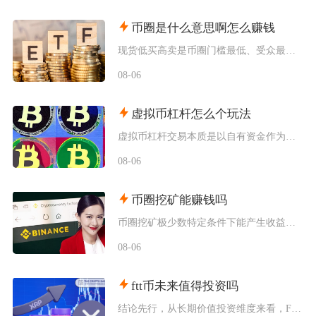
币圈是什么意思啊怎么赚钱
现货低买高卖是币圈门槛最低、受众最广的赚钱方式，也是新手最先接触的基础玩法，具体分为长线囤
08-06
虚拟币杠杆怎么个玩法
虚拟币杠杆交易本质是以自有资金作为保证金向交易所拆借资金放大持仓规模，币圈杠杆主要分为现货
08-06
币圈挖矿能赚钱吗
币圈挖矿极少数特定条件下能产生收益，普通散户、国内居家挖矿几乎不可能赚钱，多数参与者长期处
08-06
ftt币未来值得投资吗
结论先行，从长期价值投资维度来看，FTT币并不值得普通投资者布局，它仅适合风险承受能力极强