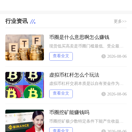
行业资讯
更多>>
币圈是什么意思啊怎么赚钱
现货低买高卖是币圈门槛最低、受众最广的赚钱方式，也是新手最先接触的基础玩法，具体分为长线囤
查看全文
2026-08-06
虚拟币杠杆怎么个玩法
虚拟币杠杆交易本质是以自有资金作为保证金向交易所拆借资金放大持仓规模，币圈杠杆主要分为现货
查看全文
2026-08-06
币圈挖矿能赚钱吗
币圈挖矿极少数特定条件下能产生收益，普通散户、国内居家挖矿几乎不可能赚钱，多数参与者长期处
查看全文
2026-08-06