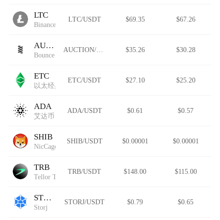
LTC
LTC/USDT
$69.35
$67.26
Binance-Peg Litecoin
AUCTION
AUCTION/USDT
$35.26
$30.28
Bounce
ETC
ETC/USDT
$27.10
$25.20
以太经典
ADA
ADA/USDT
$0.61
$0.57
艾达币
SHIB
SHIB/USDT
$0.00001
$0.00001
NicCageWaluigiElmo42069Inu
TRB
TRB/USDT
$148.00
$115.00
Tellor Tributes
STORJ
STORJ/USDT
$0.79
$0.65
Storj