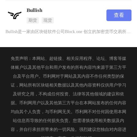
Bullish
查看
期货
现货
Bullish是一家由区块链软件公司Block.one 创立的加密货币交易所，成立于202
免责声明：本网站、超链接、相关应用程序、论坛、博客等媒
体账户以及其他平台和用户发布的所有内容均来源于第三方平
台及平台用户。币利网对于网站及其内容不作任何类型的保
证，网站所有区块链相关数据以及其他内容资料仅供用户学习
及研究之用，不构成任何投资、法律等其他领域的建议和依
据。币利网用户以及其他第三方平台在本网站发布的任何内容
均由其个人负责，与币利网无关。币利网不对任何因使用本网
站信息而导致的任何损失负责。您需谨慎使用相关数据及内
容，并自行承担所带来的一切风险。强烈建议您独自对内容进