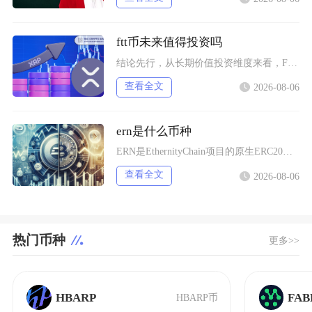
ftt币未来值得投资吗
结论先行，从长期价值投资维度来看，FTT币并不值得普通投资者布局，它仅适合风险承受能力极强
查看全文
2026-08-06
ern是什么币种
ERN是EthernityChain项目的原生ERC20代币，主打合规授权NFT赛道，聚焦
查看全文
2026-08-06
热门币种
更多>>
HBARP
FAB
HBARP币