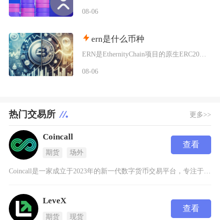
08-06
ern是什么币种
ERN是EthernityChain项目的原生ERC20代币，主打合规授权NFT赛道，聚焦
08-06
热门交易所
更多>>
Coincall
查看
期货
场外
Coincall是一家成立于2023年的新一代数字货币交易平台，专注于加密期权和衍生品交易
LeveX
查看
期货
现货